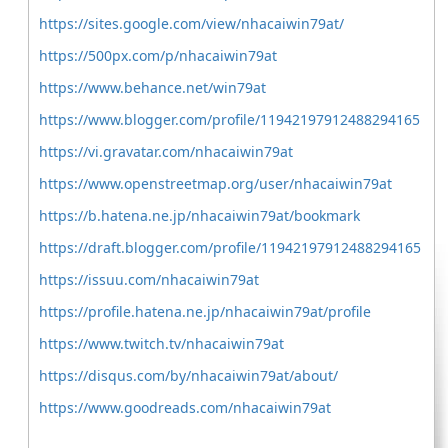
https://sites.google.com/view/nhacaiwin79at/
https://500px.com/p/nhacaiwin79at
https://www.behance.net/win79at
https://www.blogger.com/profile/11942197912488294165
https://vi.gravatar.com/nhacaiwin79at
https://www.openstreetmap.org/user/nhacaiwin79at
https://b.hatena.ne.jp/nhacaiwin79at/bookmark
https://draft.blogger.com/profile/11942197912488294165
https://issuu.com/nhacaiwin79at
https://profile.hatena.ne.jp/nhacaiwin79at/profile
https://www.twitch.tv/nhacaiwin79at
https://disqus.com/by/nhacaiwin79at/about/
https://www.goodreads.com/nhacaiwin79at