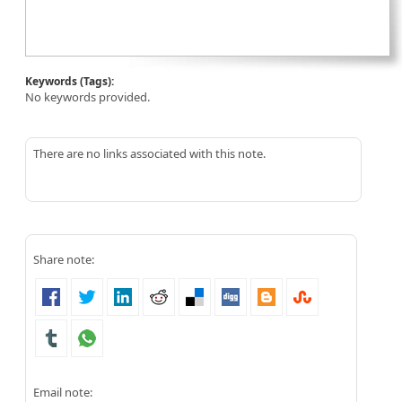
Keywords (Tags):
No keywords provided.
There are no links associated with this note.
Share note:
Email note: