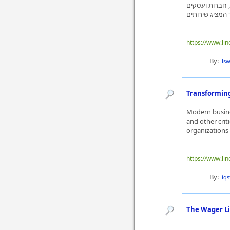
 חברות ועסקים
https://www.li
By:
ls
Transforming
Modern busine
and other crit
organizations 
https://www.li
By:
iq
The Wager Li