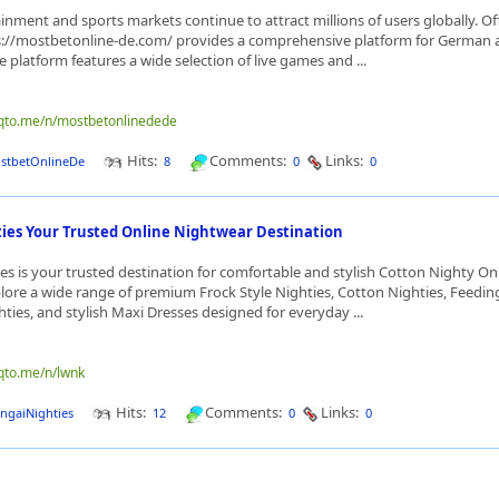
inment and sports markets continue to attract millions of users globally. Off
://mostbetonline-de.com/ provides a comprehensive platform for German 
he platform features a wide selection of live games and ...
nqto.me/n/mostbetonlinedede
Hits:
Comments:
Links:
stbetOnlineDe
8
0
0
es Your Trusted Online Nightwear Destination
s is your trusted destination for comfortable and stylish Cotton Nighty On
ore a wide range of premium Frock Style Nighties, Cotton Nighties, Feeding
ties, and stylish Maxi Dresses designed for everyday ...
nqto.me/n/lwnk
Hits:
Comments:
Links:
ngaiNighties
12
0
0