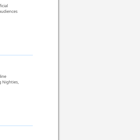
icial
audiences
line
 Nighties,