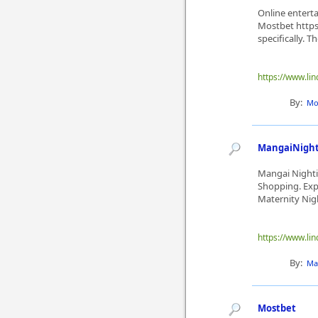
Online enterta
Mostbet https
specifically. T
https://www.li
By:
Mo
MangaiNighti
Mangai Nightie
Shopping. Expl
Maternity Nigh
https://www.li
By:
Ma
Mostbet