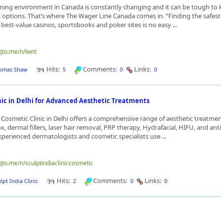
ming environment in Canada is constantly changing and it can be tough to
t options. That’s where The Wager Line Canada comes in. “Finding the safes
best-value casinos, sportsbooks and poker sites is no easy ...
nqto.me/n/lwnt
Hits:
Comments:
Links:
omas Shaw
5
0
0
nic in Delhi for Advanced Aesthetic Treatments
 Cosmetic Clinic in Delhi offers a comprehensive range of aesthetic treatmen
x, dermal fillers, laser hair removal, PRP therapy, Hydrafacial, HIFU, and ant
perienced dermatologists and cosmetic specialists use ...
qto.me/n/sculptindiacliniccosmetic
Hits:
Comments:
Links:
lpt India Clinic
2
0
0