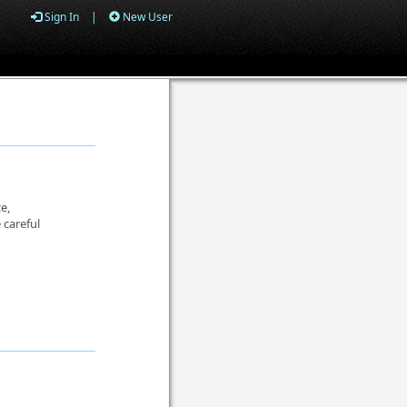
Sign In
|
New User
e,
 careful