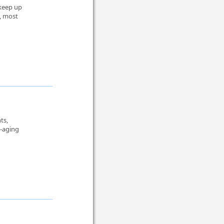
 keep up
t, most
ts,
i-aging