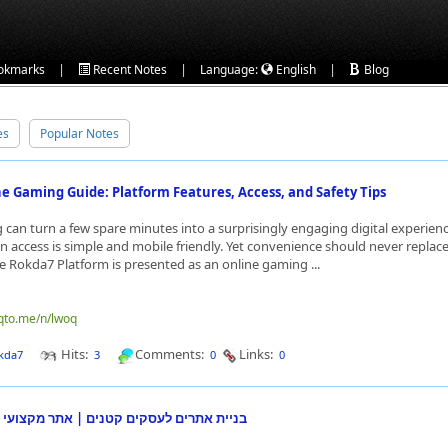
|
|
|
okmarks
Recent Notes
Language:
English
Blog
es
Popular Notes
e Gaming Guide: Platform Features, Access, and Safety Tips
can turn a few spare minutes into a surprisingly engaging digital experienc
n access is simple and mobile friendly. Yet convenience should never replace
e Rokda7 Platform is presented as an online gaming ...
nqto.me/n/lwoq
Hits:
Comments:
Links:
kda7
3
0
0
בניית אתרים לעסקים קטנים | אתר מקצועי 