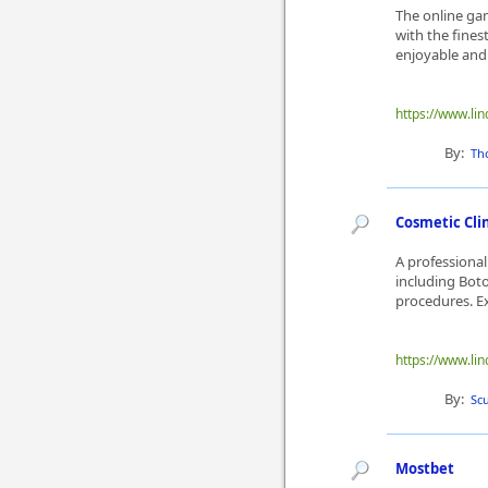
The online ga
with the fines
enjoyable and 
https://www.li
By:
Th
Cosmetic Cli
A professional
including Boto
procedures. Ex
https://www.lin
By:
Scu
Mostbet