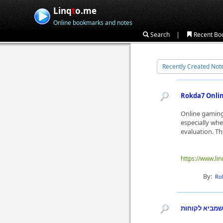
Linq
t
o.me
Online bookmarks and notes
|
Search
Recent Bo
Recently Created Not
Rokda7 Onlin
Online gaming 
especially whe
evaluation. Th
https://www.li
By:
Ro
שמביא לקוחות