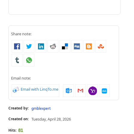
Share note:
Email note:
Email with LinqTo.me
Created by:
gmblexpert
Created on:
Tuesday, April 28, 2026
Hits:
81