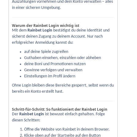
Auszahlungen vornehmen und dein Konto verwalten – alles
in einer sicheren Umgebung.
Warum der Rainbet Login wichtig ist
Mit dem
Rainbet Login
bestätigst du deine Identität und
sicherst deinen Zugang zu deinem Account. Nur nach
erfolgreicher Anmeldung kannst du:
auf deine Spiele zugreifen
Guthaben einsehen, einzahlen oder abheben
deine Boni und Promotionen nutzen
Gewinne verfolgen und verwalten
Einstellungen im Profil ändern
Ohne Login bleiben diese Bereiche gesperrt, selbst wenn du
bereits ein Konto erstellt hast.
Schritt-für-Schritt: So funktioniert der Rainbet Login
Der
Rainbet Login
ist bewusst einfach gehalten. Folge
diesen Schritten:
Öffne die Website von Rainbet in deinem Browser.
Klicke oben auf der Startseite auf den Button