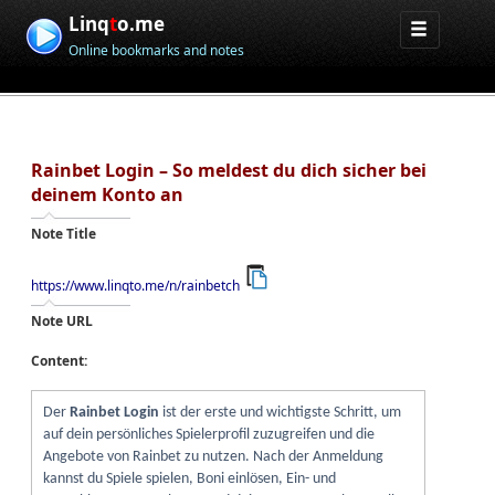
Linq
t
o.me
Online bookmarks and notes
Rainbet Login – So meldest du dich sicher bei
deinem Konto an
Note Title
https://www.linqto.me/n/rainbetch
Note URL
Content:
Der
Rainbet Login
ist der erste und wichtigste Schritt, um
auf dein persönliches Spielerprofil zuzugreifen und die
Angebote von Rainbet zu nutzen. Nach der Anmeldung
kannst du Spiele spielen, Boni einlösen, Ein- und