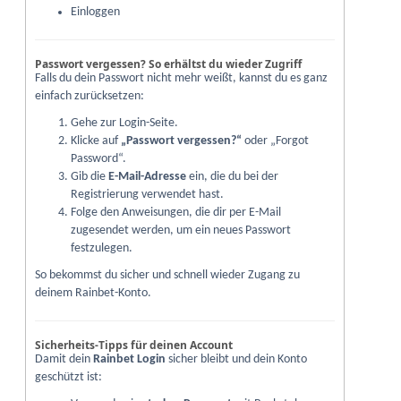
Einloggen
Passwort vergessen? So erhältst du wieder Zugriff
Falls du dein Passwort nicht mehr weißt, kannst du es ganz
einfach zurücksetzen:
Gehe zur Login-Seite.
Klicke auf
„Passwort vergessen?“
oder „Forgot
Password“.
Gib die
E-Mail-Adresse
ein, die du bei der
Registrierung verwendet hast.
Folge den Anweisungen, die dir per E-Mail
zugesendet werden, um ein neues Passwort
festzulegen.
So bekommst du sicher und schnell wieder Zugang zu
deinem Rainbet-Konto.
Sicherheits-Tipps für deinen Account
Damit dein
Rainbet Login
sicher bleibt und dein Konto
geschützt ist: