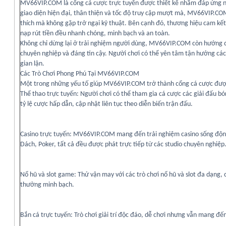
MV66VIP.COM là cổng cá cược trực tuyến được thiết kế nhằm đáp ứng nhu
giao diện hiện đại, thân thiện và tốc độ truy cập mượt mà, MV66VIP.COM
thích mà không gặp trở ngại kỹ thuật. Bên cạnh đó, thương hiệu cam kết
nạp rút tiền đều nhanh chóng, minh bạch và an toàn.
Không chỉ dừng lại ở trải nghiệm người dùng, MV66VIP.COM còn hướng đ
chuyên nghiệp và đáng tin cậy. Người chơi có thể yên tâm tận hưởng các 
gian lận.
Các Trò Chơi Phong Phú Tại MV66VIP.COM
Một trong những yếu tố giúp MV66VIP.COM trở thành cổng cá cược được
Thể thao trực tuyến: Người chơi có thể tham gia cá cược các giải đấu bó
tỷ lệ cược hấp dẫn, cập nhật liên tục theo diễn biến trận đấu.
Casino trực tuyến: MV66VIP.COM mang đến trải nghiệm casino sống động 
Dách, Poker, tất cả đều được phát trực tiếp từ các studio chuyên nghiệp
Nổ hũ và slot game: Thử vận may với các trò chơi nổ hũ và slot đa dạng, c
thưởng minh bạch.
Bắn cá trực tuyến: Trò chơi giải trí độc đáo, dễ chơi nhưng vẫn mang đế