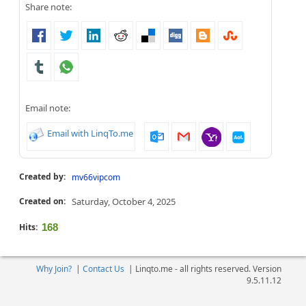
Share note:
Email note:
Email with LinqTo.me
Created by:
mv66vipcom
Created on:
Saturday, October 4, 2025
Hits:
168
Why Join?
|
Contact Us
|
Linqto.me - all rights reserved. Version
9.5.11.12