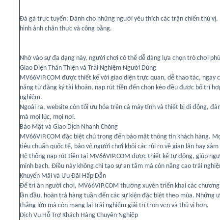
Đá gà trực tuyến: Dành cho những người yêu thích các trận chiến thú v
hình ảnh chân thực và công bằng.
Nhờ vào sự đa dạng này, người chơi có thể dễ dàng lựa chọn trò chơi phù
Giao Diện Thân Thiện và Trải Nghiệm Người Dùng
MV66VIP.COM được thiết kế với giao diện trực quan, dễ thao tác, ngay 
năng từ đăng ký tài khoản, nạp rút tiền đến chọn kèo đều được bố trí hợp l
nghiệm.
Ngoài ra, website còn tối ưu hóa trên cả máy tính và thiết bị di động, đ
mà mọi lúc, mọi nơi.
Bảo Mật và Giao Dịch Nhanh Chóng
MV66VIP.COM đặc biệt chú trọng đến bảo mật thông tin khách hàng. Mọi
tiêu chuẩn quốc tế, bảo vệ người chơi khỏi các rủi ro về gian lận hay xâm
Hệ thống nạp rút tiền tại MV66VIP.COM được thiết kế tự động, giúp ngườ
minh bạch. Điều này không chỉ tạo sự an tâm mà còn nâng cao trải nghiệ
Khuyến Mãi và Ưu Đãi Hấp Dẫn
Để tri ân người chơi, MV66VIP.COM thường xuyên triển khai các chương 
lần đầu, hoàn trả hàng tuần đến các sự kiện đặc biệt theo mùa. Những ưu
thắng lớn mà còn mang lại trải nghiệm giải trí trọn vẹn và thú vị hơn.
Dịch Vụ Hỗ Trợ Khách Hàng Chuyên Nghiệp