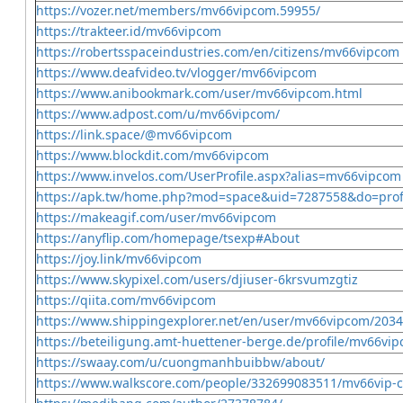
https://vozer.net/members/mv66vipcom.59955/
https://trakteer.id/mv66vipcom
https://robertsspaceindustries.com/en/citizens/mv66vipcom
https://www.deafvideo.tv/vlogger/mv66vipcom
https://www.anibookmark.com/user/mv66vipcom.html
https://www.adpost.com/u/mv66vipcom/
https://link.space/@mv66vipcom
https://www.blockdit.com/mv66vipcom
https://www.invelos.com/UserProfile.aspx?alias=mv66vipcom
https://apk.tw/home.php?mod=space&uid=7287558&do=prof
https://makeagif.com/user/mv66vipcom
https://anyflip.com/homepage/tsexp#About
https://joy.link/mv66vipcom
https://www.skypixel.com/users/djiuser-6krsvumzgtiz
https://qiita.com/mv66vipcom
https://www.shippingexplorer.net/en/user/mv66vipcom/203
https://beteiligung.amt-huettener-berge.de/profile/mv66vi
https://swaay.com/u/cuongmanhbuibbw/about/
https://www.walkscore.com/people/332699083511/mv66vip-