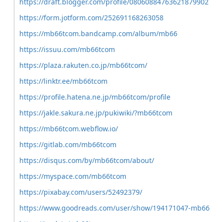
https://draft.blogger.com/profile/08060884763621879902
https://form.jotform.com/252691168263058
https://mb66tcom.bandcamp.com/album/mb66
https://issuu.com/mb66tcom
https://plaza.rakuten.co.jp/mb66tcom/
https://linktr.ee/mb66tcom
https://profile.hatena.ne.jp/mb66tcom/profile
https://jakle.sakura.ne.jp/pukiwiki/?mb66tcom
https://mb66tcom.webflow.io/
https://gitlab.com/mb66tcom
https://disqus.com/by/mb66tcom/about/
https://myspace.com/mb66tcom
https://pixabay.com/users/52492379/
https://www.goodreads.com/user/show/194171047-mb66