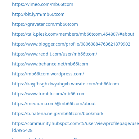
https://vimeo.com/mb66tcom
http://bit.ly/m/mb66tcom
https://gravatar.com/mb66tcom
https://talk.plesk.com/members/mb66tcom.454807/#about
https://www.blogger.com/profile/08060884763621879902
https://www.reddit.com/user/mb66tcom/
https://www.behance.net/mb66tcom
https://mb66tcom.wordpress.com/
https://kayjfhsghxtwyabgxh.wixsite.com/mb66tcom
https://www.tumblr.com/mb66tcom
https://medium.com/@mb66tcom/about
https://b.hatena.ne.jp/mb66tcom/bookmark
https://community.hubspot.com/t5/user/viewprofilepage/use
id/995428