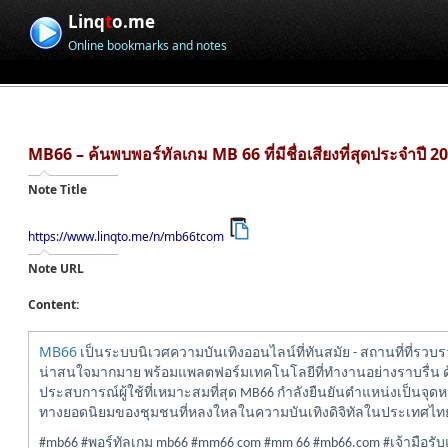
Linq
t
o.me
Online bookmarks and notes
MB66 – ค้นพบพอร์ทัลเกม MB 66 ที่มีชื่อเสียงที่สุดประจำปี 2
Note Title
https://www.linqto.me/n/mb66tcom
Note URL
Content:
MB66
เป็นระบบนิเวศความบันเทิงออนไลน์ที่ทันสมัย - สถานที่ที่รวบร
น่าสนใจมากมาย พร้อมแพลตฟอร์มเทคโนโลยีที่ทำงานอย่างราบรื่น ด
ประสบการณ์ผู้ใช้ที่เหมาะสมที่สุด MB66 กำลังยืนยันตำแหน่งเป็นจุ
ทางยอดนิยมของชุมชนที่หลงใหลในความบันเทิงดิจิทัลในประเทศไท
#mb66 #พอร์ทัลเกม mb66 #mm66 com #mm 66 #mb66.com #เจ้ามือรับ