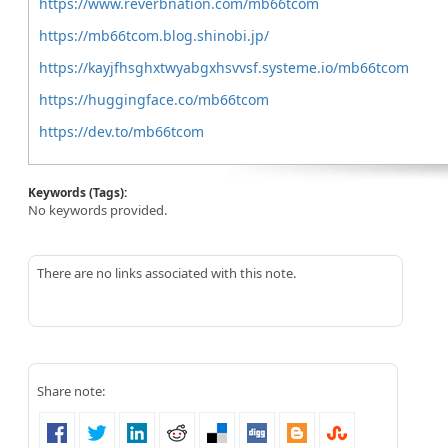
https://www.reverbnation.com/mb66tcom
https://mb66tcom.blog.shinobi.jp/
https://kayjfhsghxtwyabgxhsvvsf.systeme.io/mb66tcom
https://huggingface.co/mb66tcom
https://dev.to/mb66tcom
Keywords (Tags):
No keywords provided.
There are no links associated with this note.
Share note: