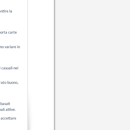
ntire la
porta carte
no variare in
i casuali nei
erato buono,
 basati
ali attive.
 accettare