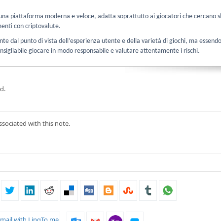
 una piattaforma moderna e veloce, adatta soprattutto ai giocatori che cercano 
menti con criptovalute.
nte dal punto di vista dell’esperienza utente e della varietà di giochi, ma essen
sigliabile giocare in modo responsabile e valutare attentamente i rischi.
d.
ssociated with this note.
mail with LinqTo.me