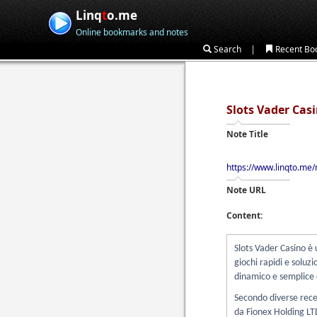
Linq
t
o.me
Online bookmarks and notes
|
Search
Recent Bo
Slots Vader Casi
Note Title
https://www.linqto.me/
Note URL
Content:
Slots Vader Casino è
giochi rapidi e solu
dinamico e semplice 
Secondo diverse recen
da Fionex Holding LT