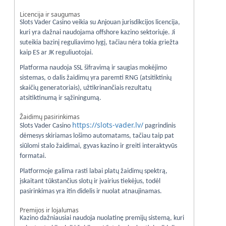
Licencija ir saugumas
Slots Vader Casino veikia su Anjouan jurisdikcijos licencija,
kuri yra dažnai naudojama offshore kazino sektoriuje. Ji
suteikia bazinį reguliavimo lygį, tačiau nėra tokia griežta
kaip ES ar JK reguliuotojai.
Platforma naudoja SSL šifravimą ir saugias mokėjimo
sistemas, o dalis žaidimų yra paremti RNG (atsitiktinių
skaičių generatoriais), užtikrinančiais rezultatų
atsitiktinumą ir sąžiningumą.
Žaidimų pasirinkimas
https://slots-vader.lv/
Slots Vader Casino
pagrindinis
dėmesys skiriamas lošimo automatams, tačiau taip pat
siūlomi stalo žaidimai, gyvas kazino ir greiti interaktyvūs
formatai.
Platformoje galima rasti labai platų žaidimų spektrą,
įskaitant tūkstančius slotų ir įvairius tiekėjus, todėl
pasirinkimas yra itin didelis ir nuolat atnaujinamas.
Premijos ir lojalumas
Kazino dažniausiai naudoja nuolatinę premijų sistemą, kuri