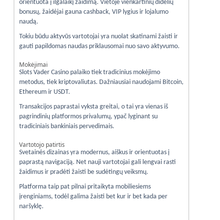
orientuota į ilgalaikį žaidimą. Vietoje vienkartinių didelių
bonusų, žaidėjai gauna cashback, VIP lygius ir lojalumo
naudą.
Tokiu būdu aktyvūs vartotojai yra nuolat skatinami žaisti ir
gauti papildomas naudas priklausomai nuo savo aktyvumo.
Mokėjimai
Slots Vader Casino palaiko tiek tradicinius mokėjimo
metodus, tiek kriptovaliutas. Dažniausiai naudojami Bitcoin,
Ethereum ir USDT.
Transakcijos paprastai vyksta greitai, o tai yra vienas iš
pagrindinių platformos privalumų, ypač lyginant su
tradiciniais bankiniais pervedimais.
Vartotojo patirtis
Svetainės dizainas yra modernus, aiškus ir orientuotas į
paprastą navigaciją. Net nauji vartotojai gali lengvai rasti
žaidimus ir pradėti žaisti be sudėtingų veiksmų.
Platforma taip pat pilnai pritaikyta mobiliesiems
įrenginiams, todėl galima žaisti bet kur ir bet kada per
naršyklę.