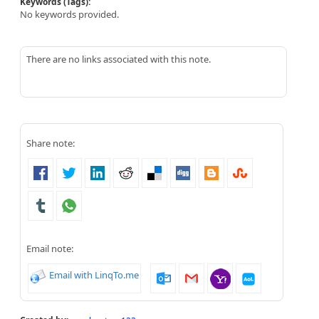
Keywords (Tags):
No keywords provided.
There are no links associated with this note.
Share note:
Email note:
Email with LinqTo.me