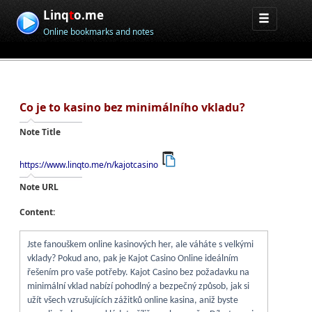
Linq
t
o.me
Online bookmarks and notes
Co je to kasino bez minimálního vkladu?
Note Title
https://www.linqto.me/n/kajotcasino
Note URL
Content:
Jste fanouškem online kasinových her, ale váháte s velkými
vklady? Pokud ano, pak je Kajot Casino Online ideálním
řešením pro vaše potřeby. Kajot Casino bez požadavku na
minimální vklad nabízí pohodlný a bezpečný způsob, jak si
užít všech vzrušujících zážitků online kasina, aniž byste