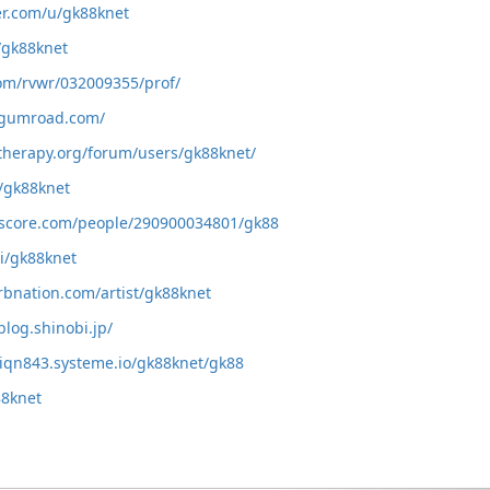
er.com/u/gk88knet
/gk88knet
com/rvwr/032009355/prof/
t.gumroad.com/
therapy.org/forum/users/gk88knet/
m/gk88knet
kscore.com/people/290900034801/gk88
ai/gk88knet
rbnation.com/artist/gk88knet
blog.shinobi.jp/
iqn843.systeme.io/gk88knet/gk88
88knet