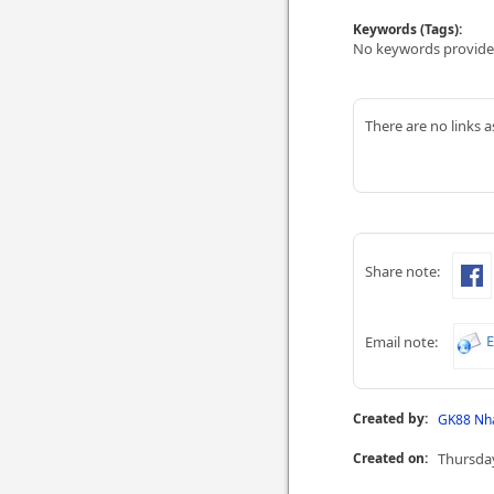
Keywords (Tags):
No keywords provide
There are no links a
Share note:
E
Email note:
Created by:
GK88 Nha
Created on:
Thursda