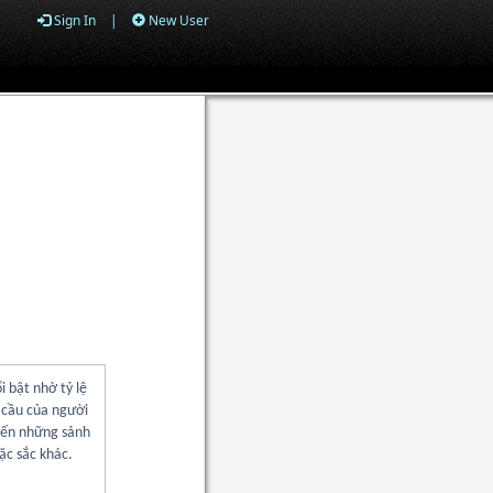
Sign In
|
New User
 bật nhờ tỷ lệ
 cầu của người
đến những sảnh
ặc sắc khác.