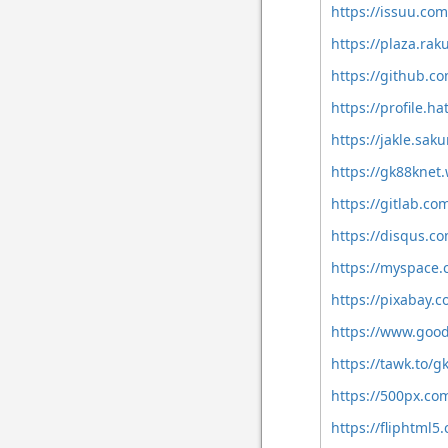
https://issuu.co
https://plaza.ra
https://github.c
https://profile.h
https://jakle.sak
https://gk88knet.
https://gitlab.c
https://disqus.c
https://myspace
https://pixabay.
https://www.goo
https://tawk.to/g
https://500px.co
https://fliphtml