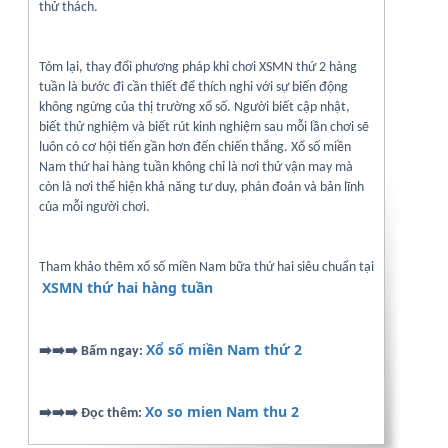
thử thách.
Tóm lại, thay đổi phương pháp khi chơi XSMN thứ 2 hàng
tuần là bước đi cần thiết để thích nghi với sự biến động
không ngừng của thị trường xổ số. Người biết cập nhật,
biết thử nghiệm và biết rút kinh nghiệm sau mỗi lần chơi sẽ
luôn có cơ hội tiến gần hơn đến chiến thắng. Xổ số miền
Nam thứ hai hàng tuần không chỉ là nơi thử vận may mà
còn là nơi thể hiện khả năng tư duy, phán đoán và bản lĩnh
của mỗi người chơi.
Tham khảo thêm xổ số miền Nam bữa thứ hai siêu chuẩn tại
XSMN thứ hai hàng tuần
Xổ số miền Nam thứ 2
➡️➡️➡️ Bấm ngay:
Xo so mien Nam thu 2
➡️➡️➡️ Đọc thêm: