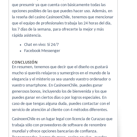
que presumir ya que cuenta con básicamente todas las
opciones posibles de las que puedes hacer uso. Además, en
la reseña del casino CasinoenChile, tenemos que mencionar
que el equipo de profesionales trabaja las 24 horas del día,
los 7 días de la semana, para ofrecerte la mejor y más
rápida asistencia.
Chat en vivo: Sí 24/7
Facebook Messenger
CONCLUSIÓN
En resumen, tenemos que decir que el diseño os gustará
mucho si queréis relajaros y sumergiros en el mundo de la
elegancia y el misterio ya sea usando vuestro ordenador o
vuestro smartphone. En CasinoenChile, puedes ganar
generosos bonos, incluyendo los de bienvenida y los que
puedes ganar en ciertos días o por logros especiales. En
caso de que tengas alguna duda, puedes contactar con el
servicio de atención al cliente con 4 métodos diferentes.
CasinoenChile es un lugar legal con licencia de Curazao que
trabaja sólo con proveedores de software de renombre
mundial y ofrece opciones bancarias de confianza.