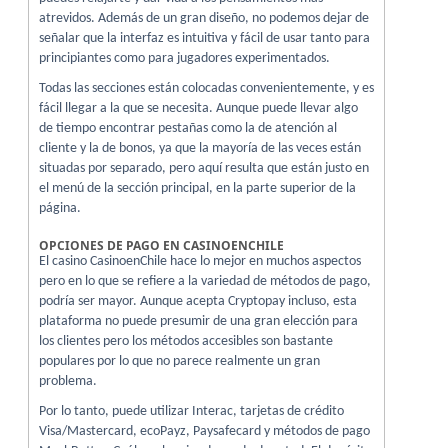
atrevidos. Además de un gran diseño, no podemos dejar de
señalar que la interfaz es intuitiva y fácil de usar tanto para
principiantes como para jugadores experimentados.
Todas las secciones están colocadas convenientemente, y es
fácil llegar a la que se necesita. Aunque puede llevar algo
de tiempo encontrar pestañas como la de atención al
cliente y la de bonos, ya que la mayoría de las veces están
situadas por separado, pero aquí resulta que están justo en
el menú de la sección principal, en la parte superior de la
página.
OPCIONES DE PAGO EN CASINOENCHILE
El casino CasinoenChile hace lo mejor en muchos aspectos
pero en lo que se refiere a la variedad de métodos de pago,
podría ser mayor. Aunque acepta Cryptopay incluso, esta
plataforma no puede presumir de una gran elección para
los clientes pero los métodos accesibles son bastante
populares por lo que no parece realmente un gran
problema.
Por lo tanto, puede utilizar Interac, tarjetas de crédito
Visa/Mastercard, ecoPayz, Paysafecard y métodos de pago