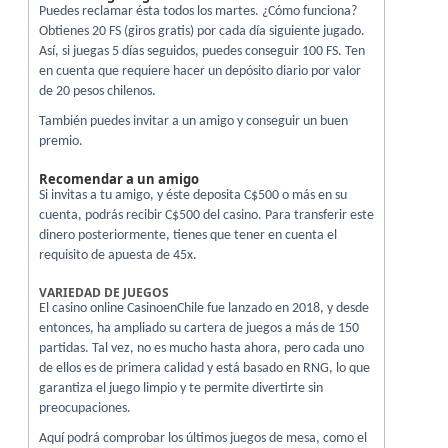
Puedes reclamar ésta todos los martes. ¿Cómo funciona?
Obtienes 20 FS (giros gratis) por cada día siguiente jugado.
Así, si juegas 5 días seguidos, puedes conseguir 100 FS. Ten
en cuenta que requiere hacer un depósito diario por valor
de 20 pesos chilenos.
También puedes invitar a un amigo y conseguir un buen
premio.
Recomendar a un amigo
Si invitas a tu amigo, y éste deposita C$500 o más en su
cuenta, podrás recibir C$500 del casino. Para transferir este
dinero posteriormente, tienes que tener en cuenta el
requisito de apuesta de 45x.
VARIEDAD DE JUEGOS
El casino online CasinoenChile fue lanzado en 2018, y desde
entonces, ha ampliado su cartera de juegos a más de 150
partidas. Tal vez, no es mucho hasta ahora, pero cada uno
de ellos es de primera calidad y está basado en RNG, lo que
garantiza el juego limpio y te permite divertirte sin
preocupaciones.
Aquí podrá comprobar los últimos juegos de mesa, como el