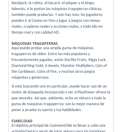
blackjack, la ruleta, el bacará, el póquer y el bingo.
Además, si le gustan las máquinas tragaperras clásicas,
también puede probarlas. Y aún hay más: los jugadores
pueden ir al Casino en Vivo y jugar a juegos con mesas
reales, crupieres reales y acciones reales, y todo ello en
tiempo real y con calidad HD.
MÁQUINAS TRAGAPERRAS
Aquí puede probar una amplia gama de máquinas
tragaperras de vídeo. Entre las más populares y
frecuentemente jugadas, están Starlite Fruits, Piggy Luck,
Diamond King Gold, 6 Jewels, Monster Multipliers, Cats of
the Caribbean, Coins of Fire, y muchos otros juegos
relajantes y generosos.
Si está buscando uno en particular, puede hacer uso de un
motor de búsqueda incorporado y ver si PlayPower ofrece lo
que necesita. Así que, adelante, echa un vistazo a toda la
gama de máquinas tragaperras: son la mejor manera de
poner a prueba tu suerte y tus habilidades.
FIABILIDAD
El objetivo principal de CasinoenChile es llevar a cabo una
actividad legal y servir de lugar seguro para los jugadores.