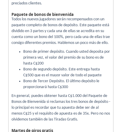
preciados clientes.
Paquete de bonos de bienvenida
Todos los nuevos jugadores serán recompensados con un
paquete completo de bonos de depósito. Este paquete está
dividido en 3 partes y cada una de ellas se acredita en su
cuenta como un bono del 100%, pero cada una de ellas trae
consigo diferentes premios. Hablemos un poco más de ello.
Bono de primer depósito. Cuando usted deposita por
primera vez, el valor del premio de su bono es de
hasta C$200
Bono de segundo depósito. Este entrega hasta
C$500 que es el mayor valor de todo el paquete
Bono de Tercer Depósito. El último depósito le
proporcionará hasta C$300
En general, puedes obtener hasta C$1.000 del Paquete de
Bonos de Bienvenida si reclamas los tres bonos de depósito -
lo principal es recordar que tu apuesta debe ser de al
menos C$25 y el requisito de apuesta es de 35x. Pero no nos
olvidemos también de las Tiradas Gratis.
Martes de giros gratis