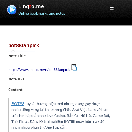
Linq
t
o.me
Online bookmarks and notes
bot88fanpick
Note Title
https://www.linqto.me/n/bot88fanpick
Note URL
Content:
BOT88
tuy là thương hiệu mới nhưng đang gây được
nhiều tiếng vang tại thị trường Châu Á và Việt Nam với các
trò chơi hấp dẫn như Live Casino, Bắn Cá, Nổ Hũ, Game Bài,
Thể Thao…Đăng Ký trải nghiệm BOT88 ngay hôm nay để
nhận nhiều phần thưởng hấp dẫn.