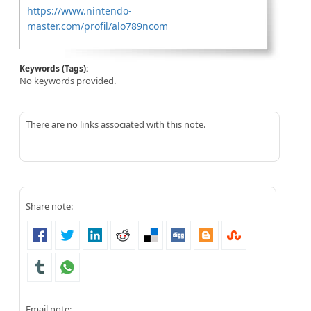
https://www.nintendo-
master.com/profil/alo789ncom
Keywords (Tags):
No keywords provided.
There are no links associated with this note.
Share note:
Email note: