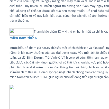
niệm của nhiều người, là ngày mang đến may mắn và tài lộc vì nằm ở t
cuối tuần. Tuy nhiên, dù nhiều người tin tưởng vào “vận may ngày thứ
phải ai cũng có thể đạt được kết quả như mong muốn. Để chơi hiệu quả
cần phải hiểu rõ về quy luật, kết quả, cũng như các yếu tố ảnh hưởng 
trúng thưởng.
Tham khảo thêm SX MN thứ 6 nhanh nhất và chính xác
miền nam thứ 6
Trước hết, để tham gia SXMN thứ sáu một cách chính xác và hiệu quả, n
nắm rõ lịch quay thưởng của các đài trong ngày. Vào mỗi 16h30 chiều 
tuần, ba đài Bình Dương, Trà Vinh và Vĩnh Long sẽ cùng tiến hành quay
biết được các đài này giúp người chơi có thể lựa chọn khu vực phù hợp
phân tích hoặc đặt niềm tin vào. Các thông tin mới nhất, chính xác nhất 
số miền Nam thứ sáu luôn được cập nhật nhanh chóng trên các trang uy 
miền Nam thứ 6 (XSMN T6), giúp người chơi dễ dàng tiếp cận dữ liệu cần 