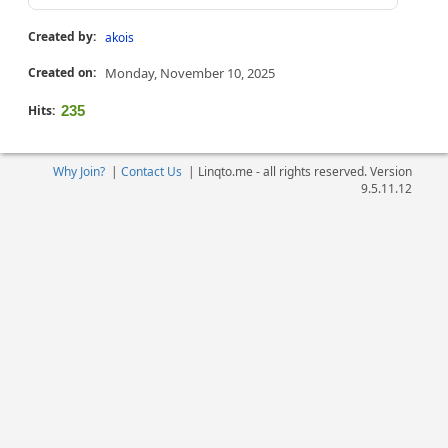
Created by:
akois
Created on:
Monday, November 10, 2025
Hits:
235
Why Join?
|
Contact Us
|
Linqto.me - all rights reserved. Version
9.5.11.12