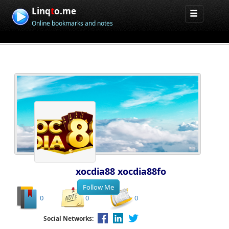
Linq
t
o.me
Online bookmarks and notes
xocdia88 xocdia88fo
0
0
0
Social Networks: