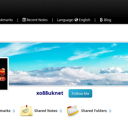
|
|
|
okmarks
Recent Notes
Language:
English
Blog
xo88uknet
kmarks:
0
Shared Notes:
0
Shared Folders:
0