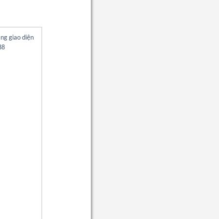
ng giao diện
88