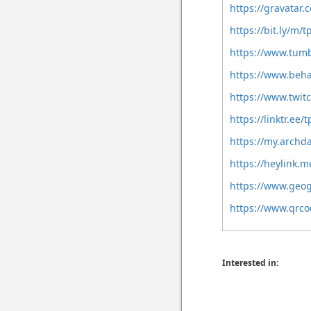
https://gravatar
https://bit.ly/m/
https://www.tum
https://www.beh
https://www.twit
https://linktr.ee
https://my.archd
https://heylink.
https://www.geo
https://www.qrc
Interested in: