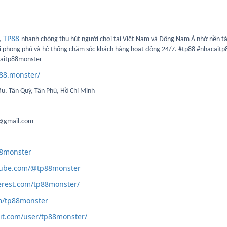
TP88
,
nhanh chóng thu hút người chơi tại Việt Nam và Đông Nam Á nhờ nền tả
hơi phong phú và hệ thống chăm sóc khách hàng hoạt động 24/7. #tp88 #nhacaitp
aitp88monster
p88.monster/
ầu, Tân Quý, Tân Phú, Hồ Chí Minh
r@gmail.com
88monster
tube.com/@tp88monster
erest.com/tp88monster/
m/tp88monster
it.com/user/tp88monster/