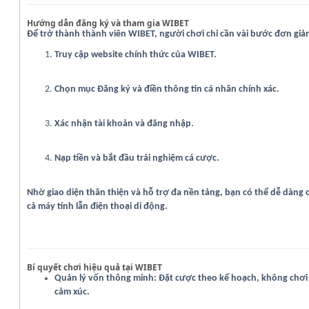
Hướng dẫn đăng ký và tham gia WIBET
Để trở thành thành viên WIBET, người chơi chỉ cần vài bước đơn giả
Truy cập website chính thức của WIBET.
Chọn mục Đăng ký và điền thông tin cá nhân chính xác.
Xác nhận tài khoản và đăng nhập.
Nạp tiền và bắt đầu trải nghiệm cá cược.
Nhờ giao diện thân thiện và hỗ trợ đa nền tảng, bạn có thể dễ dàng 
cả máy tính lẫn điện thoại di động.
Bí quyết chơi hiệu quả tại WIBET
Quản lý vốn thông minh: Đặt cược theo kế hoạch, không chơi
cảm xúc.