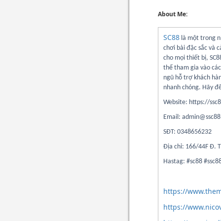
About Me:
SC88
là một trong n
chơi bài đặc sắc và 
cho mọi thiết bị, SC
thể tham gia vào các
ngũ hỗ trợ khách hà
nhanh chóng. Hãy đến
Website: https://ssc
Email: admin@ssc88
SĐT: 0348656232
Địa chỉ: 166/44F Đ.
Hastag: #sc88 #ssc
https://www.them
https://www.nico