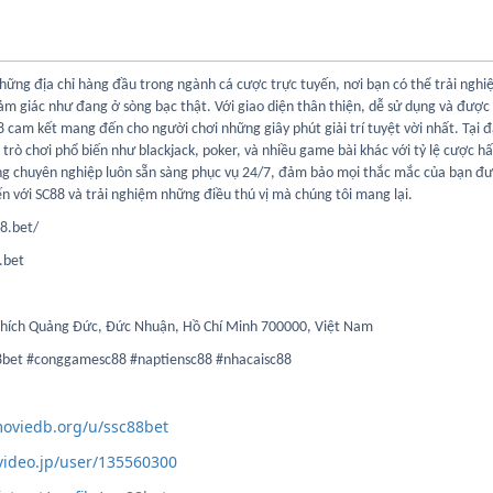
hững địa chỉ hàng đầu trong ngành cá cược trực tuyến, nơi bạn có thể trải ngh
cảm giác như đang ở sòng bạc thật. Với giao diện thân thiện, dễ sử dụng và được
88 cam kết mang đến cho người chơi những giây phút giải trí tuyệt vời nhất. Tại đ
 trò chơi phổ biến như blackjack, poker, và nhiều game bài khác với tỷ lệ cược h
ng chuyên nghiệp luôn sẵn sàng phục vụ 24/7, đảm bảo mọi thắc mắc của bạn đư
 với SC88 và trải nghiệm những điều thú vị mà chúng tôi mang lại.
88.bet/
.bet
 Thích Quảng Đức, Đức Nhuận, Hồ Chí Minh 700000, Việt Nam
88bet #conggamesc88 #naptiensc88 #nhacaisc88
oviedb.org/u/ssc88bet
video.jp/user/135560300