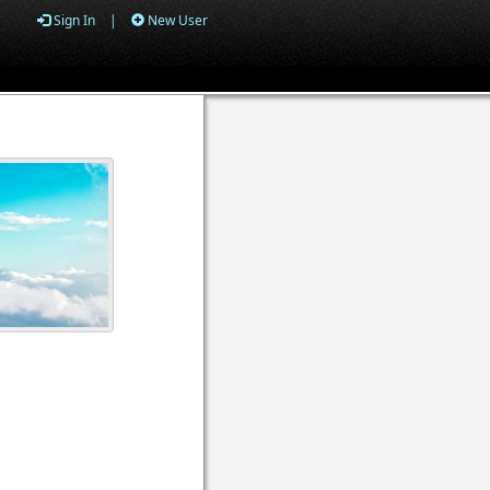
Sign In
|
New User