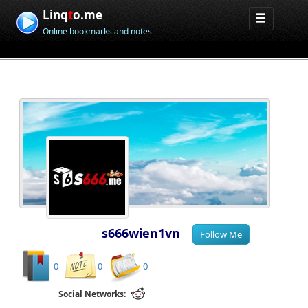
Linq
t
o.me
Online bookmarks and notes
s666wien1vn
0
0
0
Social Networks: