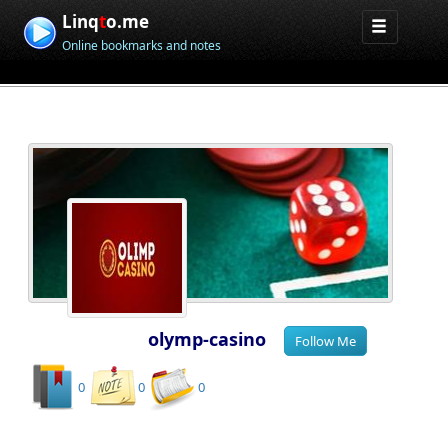
Linq
t
o.me
Online bookmarks and notes
olymp-casino
0
0
0