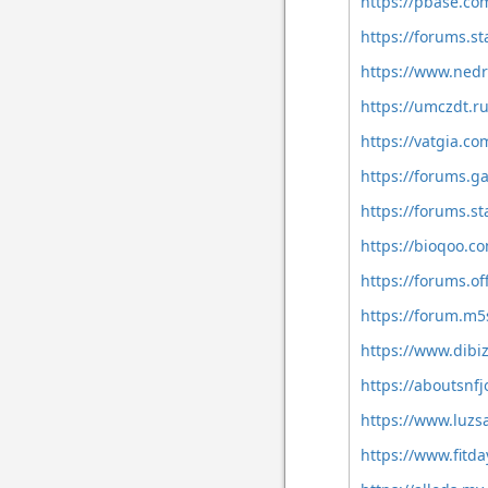
https://pbase.co
https://forums.s
https://www.ned
https://umczdt.
https://vatgia.c
https://forums.g
https://forums.s
https://bioqoo.c
https://forums.
https://forum.m5
https://www.dib
https://aboutsnf
https://www.luzs
https://www.fitd