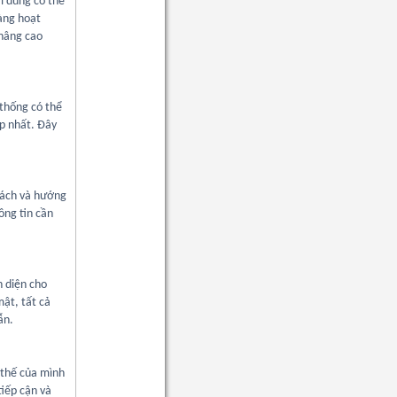
i dùng có thể
àng hoạt
 nâng cao
 thống có thể
ợp nhất. Đây
 sách và hướng
ông tin cần
n diện cho
ật, tất cả
ẫn.
 thế của mình
iếp cận và