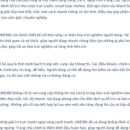
h hàng của OK8386 cũng là một điểm sáng đáng chú ý. Ngay trên trang chủ, ngườ
 kênh hỗ trợ như chat trực tuyến, email hoặc hotline. Đội ngũ chăm sóc khách h
àng giải đáp mọi thắc mắc một cách nhanh chóng và tận tình. Điều này góp phần
à tạo cảm giác chuyên nghiệp.
OK8386 còn được thiết kế với khả năng cá nhân hóa trải nghiệm người dùng. Hệ
rên thói quen và sở thích, giúp người dùng nhanh chóng tiếp cận những gì phù h
đại, giúp tối ưu hóa trải nghiệm và tăng tính tiện ích.
 bỏ qua là tính minh bạch trong việc cung cấp thông tin. Các điều khoản, chính
 trình bày rõ ràng, dễ hiểu. Người dùng có thể dễ dàng tìm kiếm và nắm bắt th
 gia, từ đó hạn chế những rủi ro không đáng có.
OK8386 không chỉ là nơi cung cấp thông tin mà còn là trung tâm trải nghiệm toà
diện đẹp mắt, tốc độ nhanh, nội dung phong phú cho đến dịch vụ hỗ trợ và bảo m
ưỡng. Những yếu tố này kết hợp lại tạo nên một nền tảng đáng tin cậy và hấp d
rường giải trí trực tuyến ngày càng cạnh tranh, OK8386 đã và đang khẳng định vị
g ngừng. Trang chủ chính là điểm khởi đầu hoàn hảo, giúp người dùng dễ dàng t