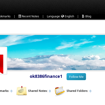
|
|
|
okmarks
Recent Notes
Language:
English
Blog
ok8386finance1
kmarks:
0
Shared Notes:
0
Shared Folders:
0