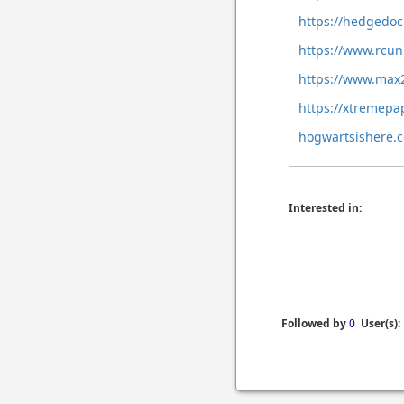
https://hedgedoc
https://www.rcu
https://www.max
https://xtremep
hogwartsishere.
Interested in:
Followed by
0
User(s):