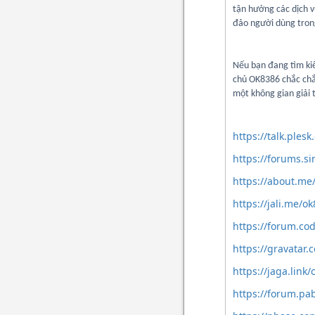
tận hưởng các dịch v
đảo người dùng trong
Nếu bạn đang tìm kiếm
chủ OK8386 chắc chắ
một không gian giải t
https://talk.pl
https://forums.s
https://about.me
https://jali.me/o
https://forum.co
https://gravatar
https://jaga.link
https://forum.p