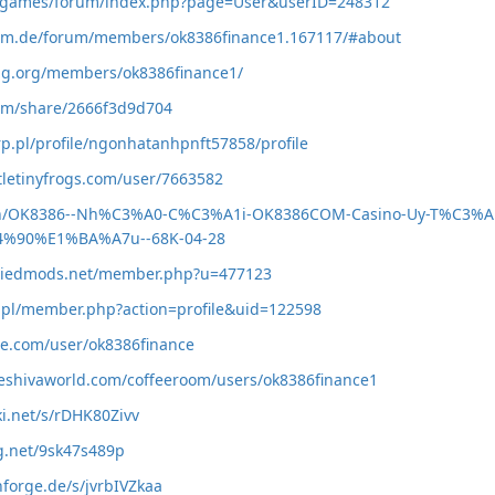
my.games/forum/index.php?page=User&userID=248312
mm.de/forum/members/ok8386finance1.167117/#about
ing.org/members/ok8386finance1/
com/share/2666f3d9d704
p.pl/profile/ngonhatanhpnft57858/profile
ttletinyfrogs.com/user/7663582
a.ph/OK8386--Nh%C3%A0-C%C3%A1i-OK8386COM-Casino-Uy-T%C3%A
%90%E1%BA%A7u--68K-04-28
alliedmods.net/member.php?u=477123
8.pl/member.php?action=profile&uid=122598
ne.com/user/ok8386finance
eshivaworld.com/coffeeroom/users/ok8386finance1
ki.net/s/rDHK80Zivv
og.net/9sk47s489p
nforge.de/s/jvrbIVZkaa