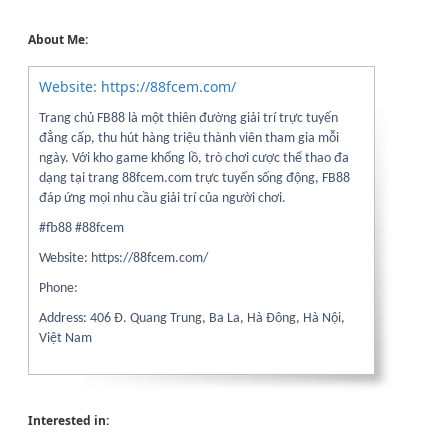
About Me:
Website: https://88fcem.com/
Trang chủ FB88 là một thiên đường giải trí trực tuyến
đẳng cấp, thu hút hàng triệu thành viên tham gia mỗi
ngày. Với kho game khổng lồ, trò chơi cược thể thao đa
dạng tại trang 88fcem.com trực tuyến sống động, FB88
đáp ứng mọi nhu cầu giải trí của người chơi.
#fb88 #88fcem
Website: https://88fcem.com/
Phone:
Address: 406 Đ. Quang Trung, Ba La, Hà Đông, Hà Nội,
Việt Nam
Interested in: