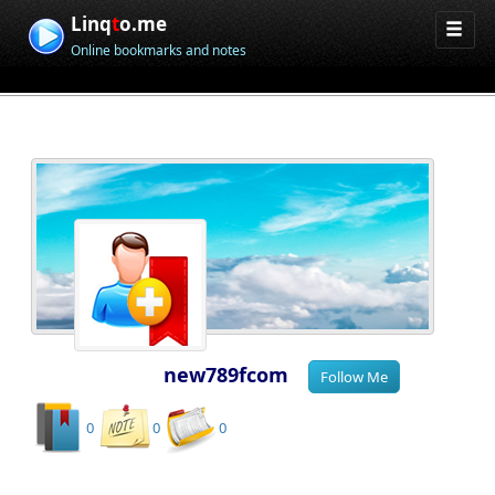
Linq
t
o.me
Online bookmarks and notes
new789fcom
0
0
0