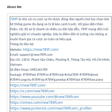
About Me:
789F
là nhà cái cá cược uy tín được đông đảo người chơi lựa chọn nhờ
hệ thống game đa dạng và tỷ lệ kèo cạnh tranh. Với giao diện thân
thiện, tốc độ xử lý nhanh và nhiều ưu đãi hấp dẫn, 789F mang đến trải
nghiệm giải trí chuyên nghiệp. Đây là điểm đến lý tưởng cho những ai
muốn tham gia cá cược an toàn và hiệu quả.
Thông tin liên hệ:
https://new789f.com/
Website:
Email: support@new789f.com
Địa chỉ: 138 Đ. Phạm Văn Chiêu, Phường 8, Thông Tây Hội, Hồ Chí Minh,
Vietnam
Số điện thoại: 0982365789
Hastags: #789Fbet #789Fvn #789Fclub #choi789F #789Flinkmoi
#789Ftrangchu #789Fvip #789Fgamebai #789Fslot #789Flivecasino
https://new789f.com/
https://x.com/new789fcom
https://www.youtube.com/@new789fcom
https://vimeo.com/new789fcom
https://www.pinterest.com/new789fcom/_profile/