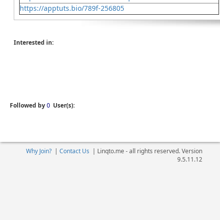
https://apptuts.bio/789f-256805
Interested in:
Followed by
0
User(s):
Why Join?
|
Contact Us
|
Linqto.me - all rights reserved. Version
9.5.11.12