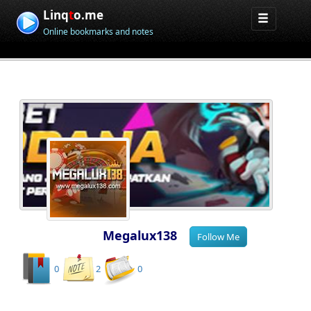
Linq
t
o.me
Online bookmarks and notes
Megalux138
0
2
0