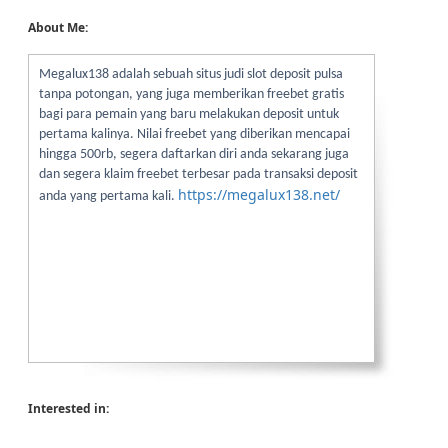
About Me:
Megalux138 adalah sebuah situs judi slot deposit pulsa
tanpa potongan, yang juga memberikan freebet gratis
bagi para pemain yang baru melakukan deposit untuk
pertama kalinya. Nilai freebet yang diberikan mencapai
hingga 500rb, segera daftarkan diri anda sekarang juga
dan segera klaim freebet terbesar pada transaksi deposit
https://megalux138.net/
anda yang pertama kali.
Interested in: