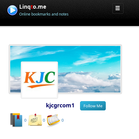
Linq
t
o.me
Online bookmarks and notes
kjcgrcom1
0
0
0