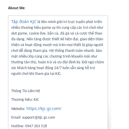
About Me:
Tập đoàn KJC
là liên minh giải trí trực tuyến phát triển
nhiều thương hiệu game uy tín cung cấp các trò chơi như
slot game, casino live, bắn cá, đá gà và cá cược thể thao
đa dạng. Nền tảng được thiết kế hiện đại, giao diện thân
thiện và hoạt động mượt mà trên mọi thiết bị giúp người
chơi dễ dàng tham gia. Hệ thống thanh toán nhanh, bảo
mật nhiều lớp cùng các chương trình khuyến mãi như
thưởng tân thủ, hoàn trả và ưu đãi định kỳ. Đội ngũ chăm
sóc khách hàng hoạt động 24/7 luôn sẵn sàng hỗ trợ
người chơi khi tham gia tại KJC.
Thông Tin Liên Hệ
Thương hiệu: KJC
https://kjc.gr.com/
Website:
Email: support@kjc.gr.com
Hotline: 0947 263 518