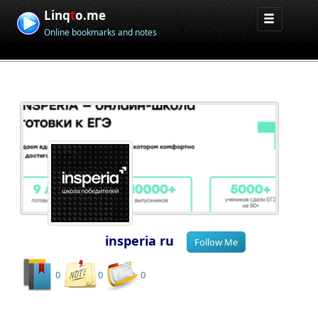
Linq
t
o.me
Online bookmarks and notes
insperia ru
0
0
0