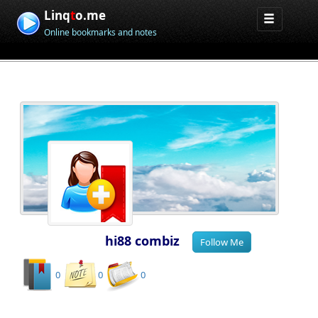
Linq
t
o.me
Online bookmarks and notes
hi88 combiz
0
0
0