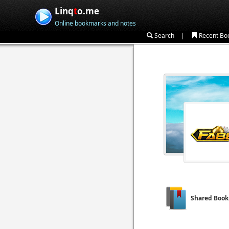
Linq
t
o.me
Online bookmarks and notes
|
Search
Recent Bo
Shared Boo