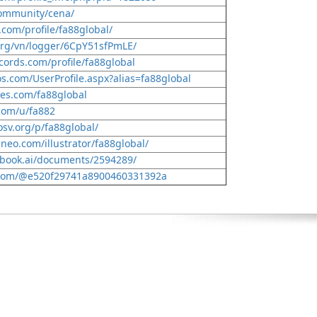
community/cena/
.com/profile/fa88global/
.org/vn/logger/6CpY51sfPmLE/
cords.com/profile/fa88global
os.com/UserProfile.aspx?alias=fa88global
es.com/fa88global
.com/u/fa882
sv.org/p/fa88global/
ysneo.com/illustrator/fa88global/
ebook.ai/documents/2594289/
t.com/@e520f29741a8900460331392a