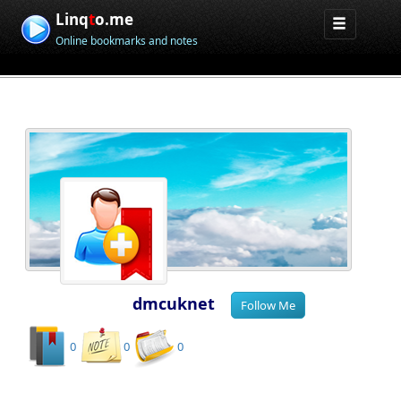
Linq
t
o.me
Online bookmarks and notes
dmcuknet
0
0
0