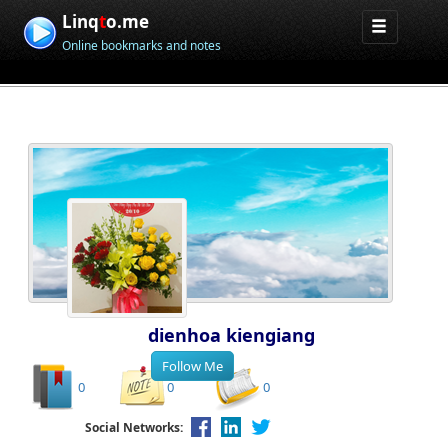
Linq
t
o.me
Online bookmarks and notes
dienhoa kiengiang
0
0
0
Social Networks: