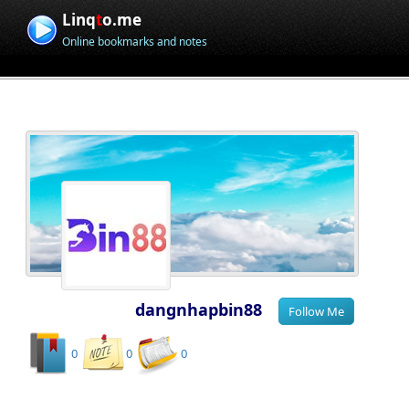
Linq
t
o.me
Online bookmarks and notes
dangnhapbin88
0
0
0