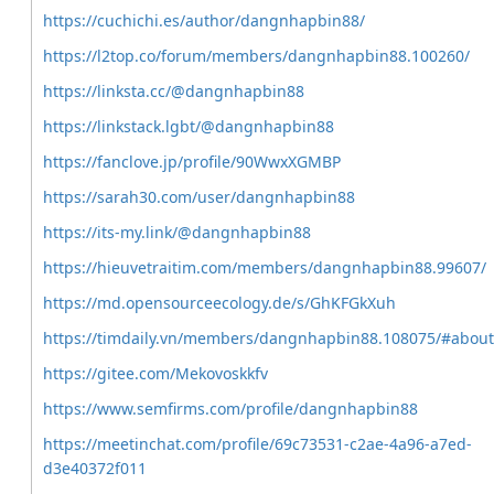
https://cuchichi.es/author/dangnhapbin88/
https://l2top.co/forum/members/dangnhapbin88.100260/
https://linksta.cc/@dangnhapbin88
https://linkstack.lgbt/@dangnhapbin88
https://fanclove.jp/profile/90WwxXGMBP
https://sarah30.com/user/dangnhapbin88
https://its-my.link/@dangnhapbin88
https://hieuvetraitim.com/members/dangnhapbin88.99607/
https://md.opensourceecology.de/s/GhKFGkXuh
https://timdaily.vn/members/dangnhapbin88.108075/#about
https://gitee.com/Mekovoskkfv
https://www.semfirms.com/profile/dangnhapbin88
https://meetinchat.com/profile/69c73531-c2ae-4a96-a7ed-
d3e40372f011