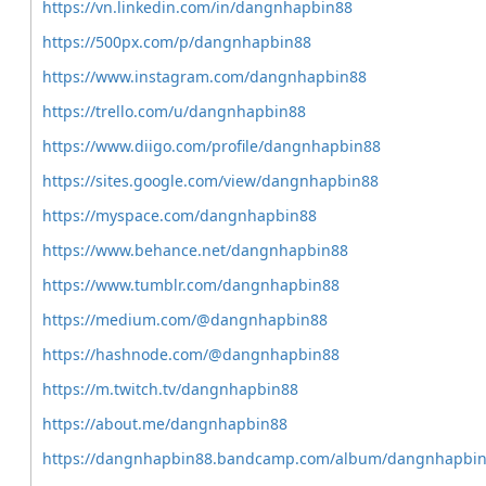
https://vn.linkedin.com/in/dangnhapbin88
https://500px.com/p/dangnhapbin88
https://www.instagram.com/dangnhapbin88
https://trello.com/u/dangnhapbin88
https://www.diigo.com/profile/dangnhapbin88
https://sites.google.com/view/dangnhapbin88
https://myspace.com/dangnhapbin88
https://www.behance.net/dangnhapbin88
https://www.tumblr.com/dangnhapbin88
https://medium.com/@dangnhapbin88
https://hashnode.com/@dangnhapbin88
https://m.twitch.tv/dangnhapbin88
https://about.me/dangnhapbin88
https://dangnhapbin88.bandcamp.com/album/dangnhapbi