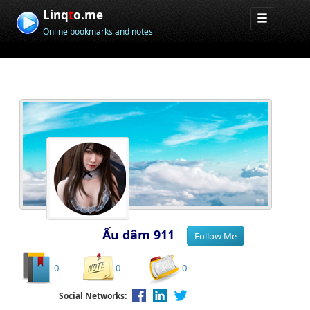
Linq
t
o.me
Online bookmarks and notes
Ấu dâm 911
0
0
0
Social Networks: