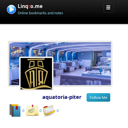
Linq
t
o.me
Online bookmarks and notes
aquatoria-piter
0
0
0