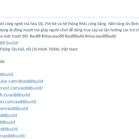
ởi công nghệ mã hóa SSL 256-bit và hệ thống RNG công bằng. Nền tảng ổn định,
dụng di động mượt mà giúp người chơi dễ dàng truy cập và tận hưởng các trò ch
ảo mật tuyệt đối. #ao88 #nhacaiao88 #ao88build #nhacaiao88build
o88.build/
, Thông Tây Hội, Hồ Chí Minh 70000, Việt Nam
ild
88build
tube.com/@ao88build
erest.com/ao88build/
ch.tv/ao88build
lr.com/ao88build
.com/ao88build
ao88build
o88build
ao88build
e/ao88build/