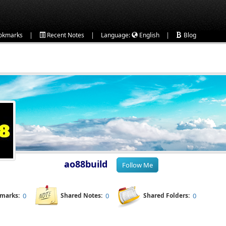
|
|
|
okmarks
Recent Notes
Language:
English
Blog
ao88build
kmarks:
0
Shared Notes:
0
Shared Folders:
0