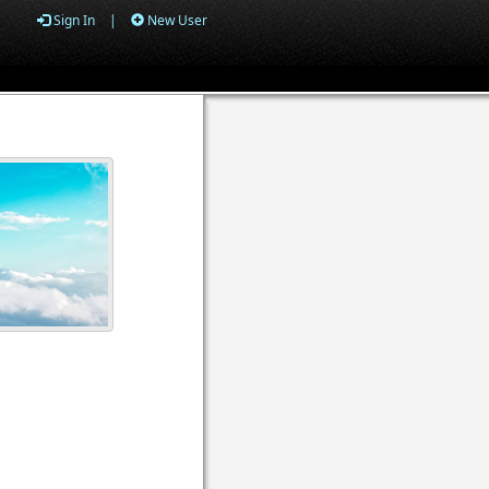
Sign In
|
New User