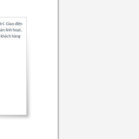
rí. Giao diện
án linh hoạt,
ợ khách hàng