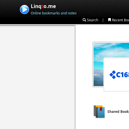
Linq
t
o.me
Online bookmarks and notes
|
Search
Recent Bo
Shared Boo