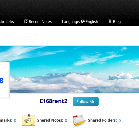
|
|
|
okmarks
Recent Notes
Language:
English
Blog
C168rent2
kmarks:
0
Shared Notes:
0
Shared Folders:
0