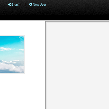
Sign In
|
New User