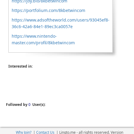
https://joy.bio/8kbetwincom
https://portfolium.com/8kbetwincom
https://www.adsoftheworld.com/users/93045ef8-
36c6-42a6-84e1-89ec3ca0057e
https://www.nintendo-
master.com/profil/8kbetwinco
m
Interested in:
Followed by
0
User(s):
Why Join?
|
Contact Us
|
Linqto.me - all rights reserved. Version