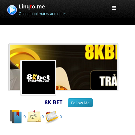
Linq
t
o.me
Online bookmarks and notes
8K BET
0
0
0