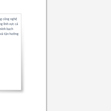
ng công nghệ
g lĩnh vực cá
minh bạch
 và tận hưởng