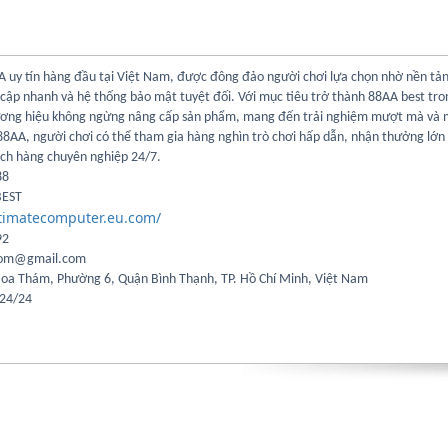
A uy tín hàng đầu tại Việt Nam, được đông đảo người chơi lựa chọn nhờ nền tả
y cập nhanh và hệ thống bảo mật tuyệt đối. Với mục tiêu trở thành 88AA best tron
ương hiệu không ngừng nâng cấp sản phẩm, mang đến trải nghiệm mượt mà và 
88AA, người chơi có thể tham gia hàng nghìn trò chơi hấp dẫn, nhận thưởng lớn
ách hàng chuyên nghiệp 24/7.
88
BEST
ltimatecomputer.eu.com/
92
.com@gmail.com
Hoa Thám, Phường 6, Quận Bình Thạnh, TP. Hồ Chí Minh, Việt Nam
 24/24