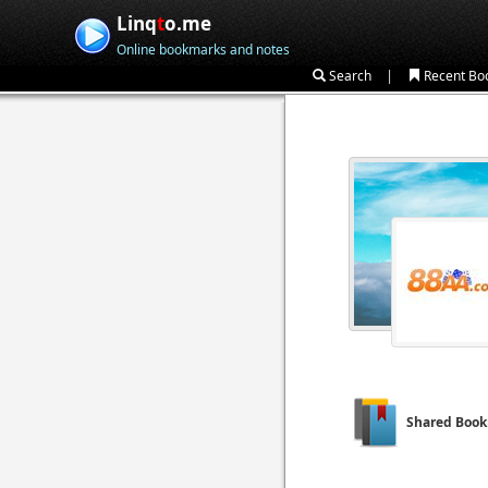
Linq
t
o.me
Online bookmarks and notes
|
Search
Recent Bo
Shared Boo