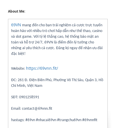
About Me:
69VN
mang đến cho bạn trải nghiệm cá cược trực tuyến
hoàn hảo với nhiều trò chơi hấp dẫn như thể thao, casino
và slot game. Với tỷ lệ thắng cao, hệ thống bảo mật an
toàn và hỗ trợ 24/7, 69VN là điểm đến lý tưởng cho
những ai yêu thích cá cược. Đăng ký ngay để nhận ưu đãi
đặc biệt!
https://69vnn.fit/
Website:
ĐC: 261 Đ. Điện Biên Phủ, Phường Võ Thị Sáu, Quận 3, Hồ
Chí Minh, Việt Nam
SĐT: 0901258591
Email: contact@69vnn.fit
hastags: #69vn #nhacai69vn #trangchu69vn #69vnnfit