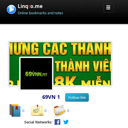
Linq
t
o.me
Online bookmarks and notes
69VN 1
0
0
0
Social Networks: