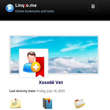
Linq
t
o.me
Online bookmarks and notes
Xoso66 Vet
Friday, July 18, 2025
Last Activity Date: