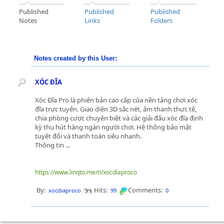
Published
Published
Published
Notes
Links
Folders
Notes created by this User:
XÓC ĐĨA
Xóc Đĩa Pro là phiên bản cao cấp của nền tảng chơi xóc
đĩa trực tuyến. Giao diện 3D sắc nét, âm thanh thực tế,
chia phòng cược chuyên biệt và các giải đấu xóc đĩa định
kỳ thu hút hàng ngàn người chơi. Hệ thống bảo mật
tuyệt đối và thanh toán siêu nhanh.
Thông tin ...
https://www.linqto.me/n/xocdiaproco
By:
Hits:
Comments:
xocdiaproco
99
0