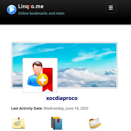
Linq
t
o.me
Online bookmarks and notes
xocdiaproco
Wednesday, June 18, 2025
Last Activity Date: