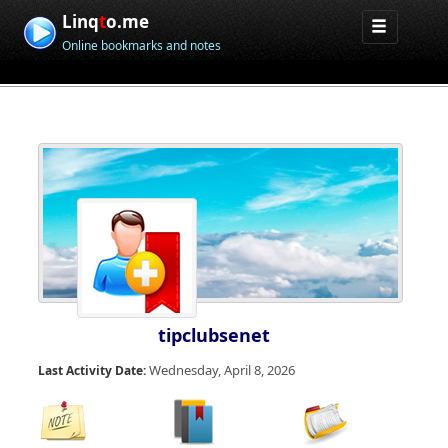
Linq
t
o.me
Online bookmarks and notes
tipclubsenet
Wednesday, April 8, 2026
Last Activity Date: