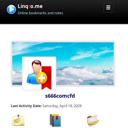
Linq
t
o.me
Online bookmarks and notes
s666comcfd
Saturday, April 18, 2026
Last Activity Date: