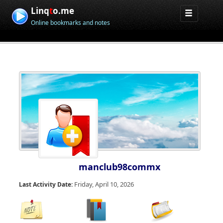
Linq
t
o.me
Online bookmarks and notes
manclub98commx
Friday, April 10, 2026
Last Activity Date: