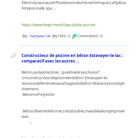
Électrolyseurausel:Plusbesoindechlorechimique.LeSpécia
listepiscine& spa ...
https://www.linqto.me/n/Specialiste-piscine
By:
Hits:
Comments:
Everpearl SA
6
0
Constructeur de piscine en béton Estavayer-le-lac :
comparatif avec les autres ...
Béton,polyester,liner…quelmatériauchoisir?
Unconstructeurdepiscineenbéton Estavayer-le-
lacvousdéfendralesavantagesdubéton.Maisvoyonsobjec
tivement.
BétonvsPolyester
Béton:libertédeforme,trèsdurable,maisdélailongetprixél
evé.
...