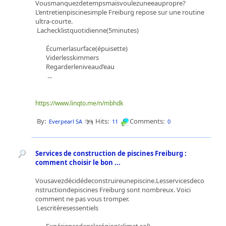
Vousmanquezdetempsmaisvoulezuneeaupropre?
L’entretienpiscinesimple Freiburg repose sur une routine
ultra-courte.
Lachecklistquotidienne(5minutes)
Écumerlasurface(épuisette)
Viderlesskimmers
Regarderleniveaud’eau
...
https://www.linqto.me/n/mbhdk
By:
Hits:
Comments:
Everpearl SA
11
0
Services de construction de piscines Freiburg :
comment choisir le bon ...
Vousavezdécidédeconstruireunepiscine.Lesservicesdeco
nstructiondepiscines Freiburg sont nombreux. Voici
comment ne pas vous tromper.
Lescritèresessentiels