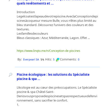
quels revêtements et ...
Introduction
Legelcoatestlapeaudevotrepiscine.AveclaConceptiondepi
scinesàcoquesur mesure Bulle, vous n’êtes plus limité au
bleu standard. Découvrez l’univers des couleurs et des
textures.
Lesfamillesdecouleurs
Bleus classiques : Azur, Méditerranée, Lagon. Effet ...
https://www.linqto.me/n/Conception-de-piscines
By:
Hits:
Comments:
Everpearl SA
5
0
Piscine écologique : les solutions du Spécialiste
piscine & spa ...
L’écologie est au cœur des préoccupations. Le Spécialiste
piscine & spa Châtel-Saint-
Denisvousproposedespiscinesetspasrespectueuxdel’envi
ronnement, sans sacrifier le confort.
1.