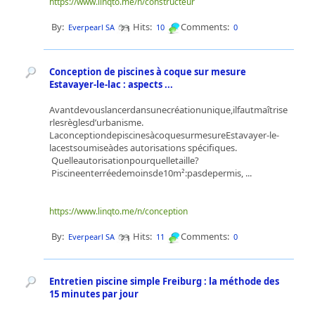
https://www.linqto.me/n/constructeur
By:
Hits:
Comments:
Everpearl SA
10
0
Conception de piscines à coque sur mesure
Estavayer-le-lac : aspects ...
Avantdevouslancerdansunecréationunique,ilfautmaîtrise
rlesrèglesd’urbanisme.
LaconceptiondepiscinesàcoquesurmesureEstavayer-le-
lacestsoumiseàdes autorisations spéciﬁques.
Quelleautorisationpourquelletaille?
Piscineenterréedemoinsde10m²:pasdepermis, ...
https://www.linqto.me/n/conception
By:
Hits:
Comments:
Everpearl SA
11
0
Entretien piscine simple Freiburg : la méthode des
15 minutes par jour