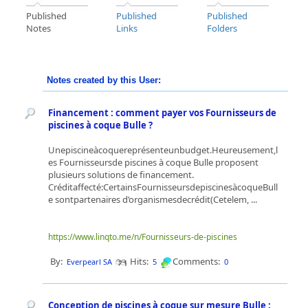
Published
Published
Published
Notes
Links
Folders
Notes created by this User:
Financement : comment payer vos Fournisseurs de
piscines à coque Bulle ?
Unepiscineàcoquereprésenteunbudget.Heureusement,l
es Fournisseursde piscines à coque Bulle proposent
plusieurs solutions de financement.
Créditaffecté:CertainsFournisseursdepiscinesàcoqueBull
e sontpartenaires d’organismesdecrédit(Cetelem, ...
https://www.linqto.me/n/Fournisseurs-de-piscines
By:
Hits:
Comments:
Everpearl SA
5
0
Conception de piscines à coque sur mesure Bulle :