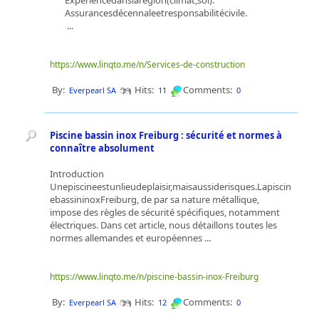
Expériencedanslarégion(climat,sol).
Assurancesdécennaleetresponsabilitécivile.
...
https://www.linqto.me/n/Services-de-construction
By:
Hits:
Comments:
Everpearl SA
11
0
Piscine bassin inox Freiburg : sécurité et normes à
connaître absolument
Introduction
Unepiscineestunlieudeplaisir,maisaussiderisques.Lapiscin
ebassininoxFreiburg, de par sa nature métallique,
impose des règles de sécurité spéciﬁques, notamment
électriques. Dans cet article, nous détaillons toutes les
normes allemandes et européennes ...
https://www.linqto.me/n/piscine-bassin-inox-Freiburg
By:
Hits:
Comments:
Everpearl SA
12
0