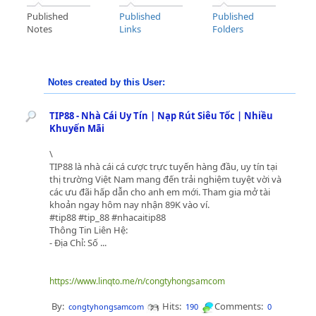
Published
Published
Published
Notes
Links
Folders
Notes created by this User:
TIP88 - Nhà Cái Uy Tín | Nạp Rút Siêu Tốc | Nhiều
Khuyến Mãi
\
TIP88 là nhà cái cá cược trực tuyến hàng đầu, uy tín tại
thị trường Việt Nam mang đến trải nghiệm tuyệt vời và
các ưu đãi hấp dẫn cho anh em mới. Tham gia mở tài
khoản ngay hôm nay nhận 89K vào ví.
#tip88 #tip_88 #nhacaitip88
Thông Tin Liên Hệ:
- Địa Chỉ: Số ...
https://www.linqto.me/n/congtyhongsamcom
By:
Hits:
Comments:
congtyhongsamcom
190
0