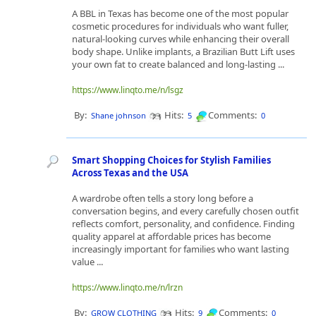
A BBL in Texas has become one of the most popular
cosmetic procedures for individuals who want fuller,
natural-looking curves while enhancing their overall
body shape. Unlike implants, a Brazilian Butt Lift uses
your own fat to create balanced and long-lasting ...
https://www.linqto.me/n/lsgz
By:
Hits:
Comments:
Shane johnson
5
0
Smart Shopping Choices for Stylish Families
Across Texas and the USA
A wardrobe often tells a story long before a
conversation begins, and every carefully chosen outfit
reflects comfort, personality, and confidence. Finding
quality apparel at affordable prices has become
increasingly important for families who want lasting
value ...
https://www.linqto.me/n/lrzn
By:
Hits:
Comments:
GROW CLOTHING
9
0