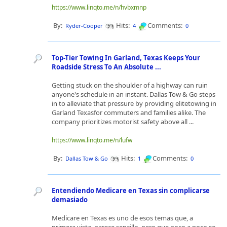
https://www.linqto.me/n/hvbxmnp
By:
Hits:
Comments:
Ryder-Cooper
4
0
Top-Tier Towing In Garland, Texas Keeps Your
Roadside Stress To An Absolute ...
Getting stuck on the shoulder of a highway can ruin
anyone's schedule in an instant. Dallas Tow & Go steps
in to alleviate that pressure by providing elitetowing in
Garland Texasfor commuters and families alike. The
company prioritizes motorist safety above all ...
https://www.linqto.me/n/lufw
By:
Hits:
Comments:
Dallas Tow & Go
1
0
Entendiendo Medicare en Texas sin complicarse
demasiado
Medicare en Texas es uno de esos temas que, a