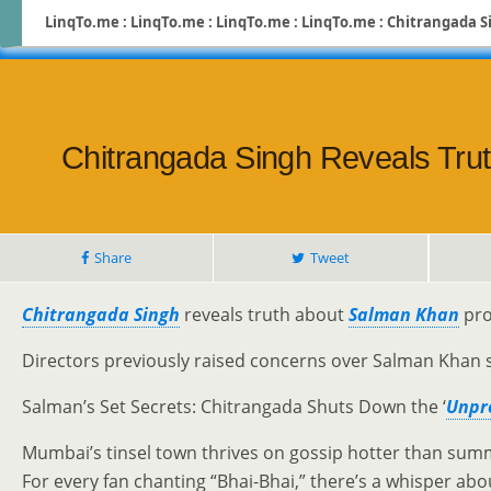
LinqTo.me : LinqTo.me : LinqTo.me : LinqTo.me : Chitrangada Si