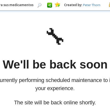
para sus medicamentos
Created by:
Peter Thorn