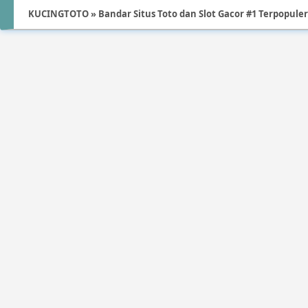
KUCINGTOTO »️ Bandar Situs Toto dan Slot Gacor #1 Terpopuler