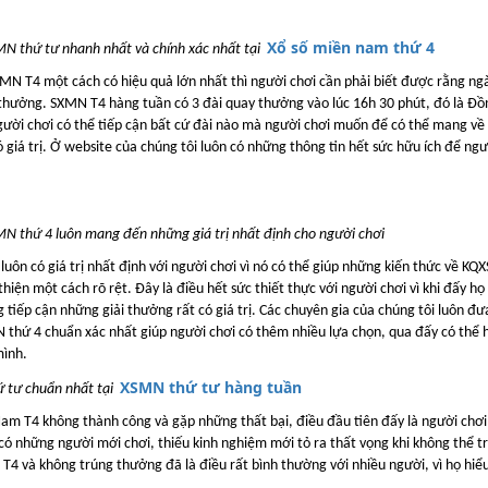
Xổ số miền nam thứ 4
 thứ tư nhanh nhất và chính xác nhất tại
MN T4 một cách có hiệu quả lớn nhất thì người chơi cần phải biết được rằng n
thưởng. SXMN T4 hàng tuần có 3 đài quay thưởng vào lúc 16h 30 phút, đó là Đồ
gười chơi có thể tiếp cận bất cứ đài nào mà người chơi muốn để có thể mang về
 giá trị. Ở website của chúng tôi luôn có những thông tin hết sức hữu ích để ngư
MN thứ 4 luôn mang đến những giá trị nhất định cho người chơi
luôn có giá trị nhất định với người chơi vì nó có thể giúp những kiến thức về KQ
hiện một cách rõ rệt. Đây là điều hết sức thiết thực với người chơi vì khi đấy h
 tiếp cận những giải thưởng rất có giá trị. Các chuyên gia của chúng tôi luôn đ
 thứ 4 chuẩn xác nhất giúp người chơi có thêm nhiều lựa chọn, qua đấy có thể 
mình.
XSMN thứ tư hàng tuần
 tư chuẩn nhất tại
Nam T4 không thành công và gặp những thất bại, điều đầu tiên đấy là người chơi
 có những người mới chơi, thiếu kinh nghiệm mới tỏ ra thất vọng khi không thể 
T4 và không trúng thưởng đã là điều rất bình thường với nhiều người, vì họ hiể