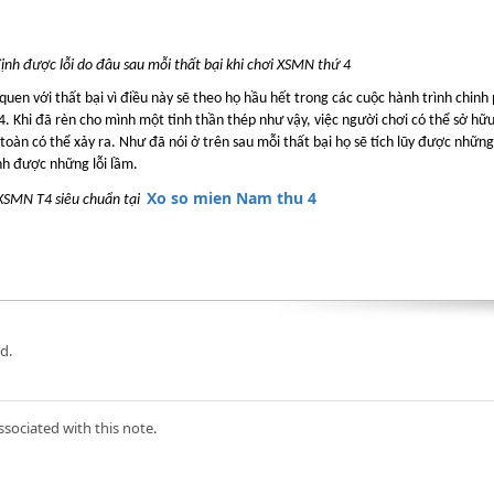
ịnh được lỗi do đâu sau mỗi thất bại khi chơi XSMN thứ 4
quen với thất bại vì điều này sẽ theo họ hầu hết trong các cuộc hành trình chinh
. Khi đã rèn cho mình một tinh thần thép như vậy, việc người chơi có thể sở hữ
toàn có thể xảy ra. Như đã nói ở trên sau mỗi thất bại họ sẽ tích lũy được nhữn
nh được những lỗi lầm.
Xo so mien Nam thu 4
SMN T4 siêu chuẩn tại
d.
ssociated with this note.