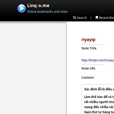
Linq
t
o.me
Online bookmarks and notes
|
Search
Recent Bo
riyayip
Note Title
http://linqto.me/n/riyay
Note URL
Content:
Xác định lỗi là điề
Làm thế nào để có t
rất nhiều người chơ
mang đến nhiều tài 
Nam thứ tư hàng tu